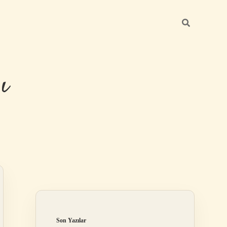
ı
Sidebar
betexper güncel 
Son Yazılar