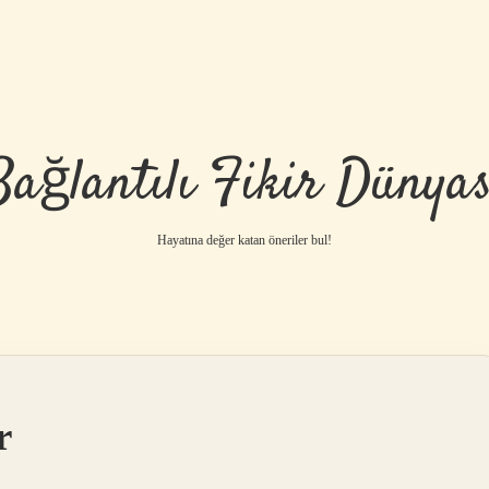
Bağlantılı Fikir Dünyas
Hayatına değer katan öneriler bul!
r