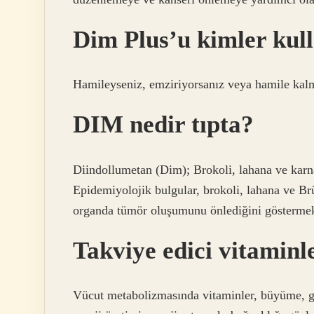
Dim Plus’u kimler ku
Hamileyseniz, emziriyorsanız veya hamile kal
DIM nedir tıpta?
Diindollumetan (Dim); Brokoli, lahana ve karn
Epidemiyolojik bulgular, brokoli, lahana ve Brü
organda tümör oluşumunu önlediğini göstermek
Takviye edici vitaminl
Vücut metabolizmasında vitaminler, büyüme, ge