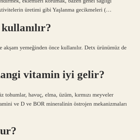
çlendirmek, eklemleri korumak, bazen genel sağlığı
ktivitelerin üretimi gibi Yaşlanma gecikmeleri (…
kullanılır?
ı ve akşam yemeğinden önce kullanılır. Detx ürünümüz de
ngi vitamin iyi gelir?
düz tohumlar, havuç, elma, üzüm, kırmızı meyveler
vitamini ve D ve BOR mineralinin östrojen mekanizmaları
lur?