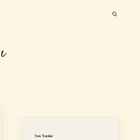
ı
Sidebar
betexper güncel 
Son Yazılar