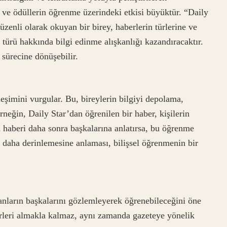
n ve ödüllerin öğrenme üzerindeki etkisi büyüktür. “Daily
üzenli olarak okuyan bir birey, haberlerin türlerine ve
er türü hakkında bilgi edinme alışkanlığı kazandıracaktır.
 sürecine dönüşebilir.
eşimini vurgular. Bu, bireylerin bilgiyi depolama,
rneğin, Daily Star’dan öğrenilen bir haber, kişilerin
bu haberi daha sonra başkalarına anlatırsa, bu öğrenme
ni daha derinlemesine anlaması, bilişsel öğrenmenin bir
anların başkalarını gözlemleyerek öğrenebileceğini öne
berleri almakla kalmaz, aynı zamanda gazeteye yönelik