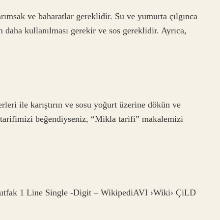
arımsak ve baharatlar gereklidir. Su ve yumurta çılgınca
n daha kullanılması gerekir ve sos gereklidir. Ayrıca,
rleri ile karıştırın ve sosu yoğurt üzerine dökün ve
arifimizi beğendiyseniz, “Mikla tarifi” makalemizi
Mutfak 1 Line Single -Digit – WikipediAVI ›Wiki› ÇiLD