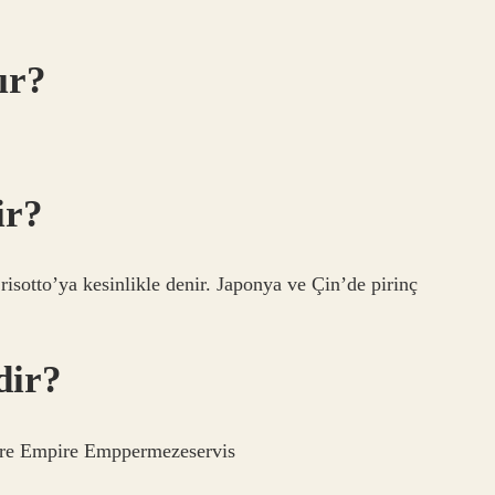
lır?
ir?
ç risotto’ya kesinlikle denir. Japonya ve Çin’de pirinç
dir?
pire Empire Emppermezeservis