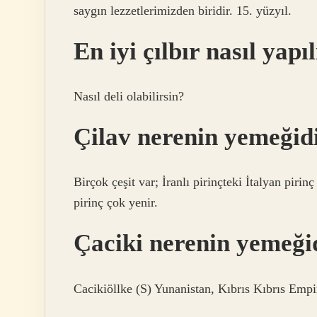
saygın lezzetlerimizden biridir. 15. yüzyıl.
En iyi çılbır nasıl yapı
Nasıl deli olabilirsin?
Çilav nerenin yemeğid
Birçok çeşit var; İranlı pirinçteki İtalyan pirin
pirinç çok yenir.
Çaciki nerenin yemeği
Cacikiöllke (S) Yunanistan, Kıbrıs Kıbrıs Em