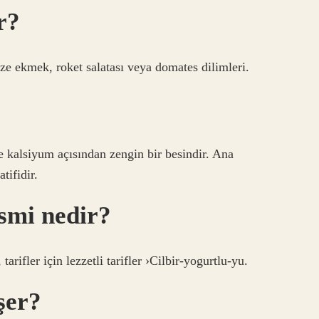
r?
ze ekmek, roket salatası veya domates dilimleri.
 ve kalsiyum açısından zengin bir besindir. Ana
tifidir.
smi nedir?
r için lezzetli tarifler ›Cilbir-yogurtlu-yu.
şer?