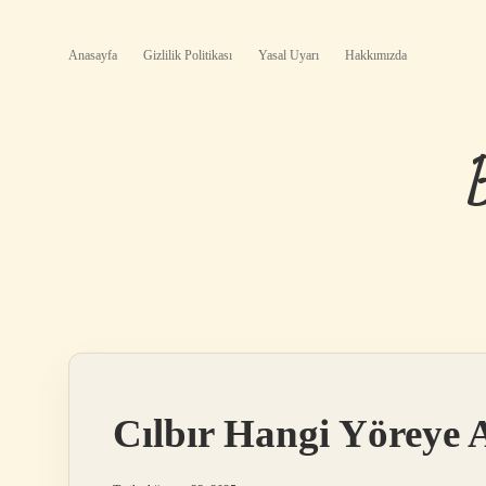
Anasayfa
Gizlilik Politikası
Yasal Uyarı
Hakkımızda
Cılbır Hangi Yöreye A