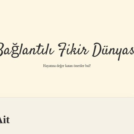
Bağlantılı Fikir Dünyas
Hayatına değer katan öneriler bul!
it