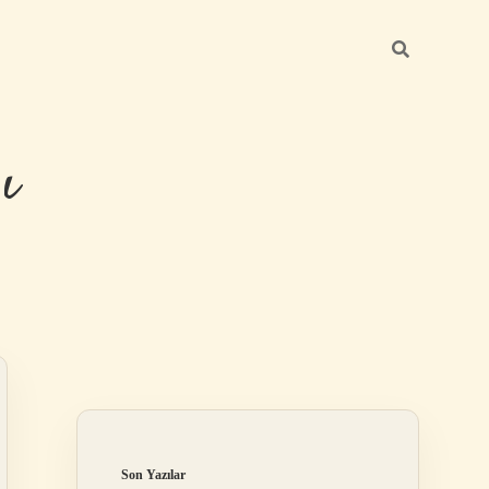
ı
Sidebar
betexper günce
Son Yazılar