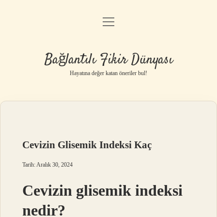
menüyü
Anasayfa
aç
Gizlilik Politikası
Bağlantılı Fikir Dünyası
Yasal Uyarı
Hayatına değer katan öneriler bul!
Hakkımızda
Cevizin Glisemik Indeksi Kaç
Tarih: Aralık 30, 2024
Cevizin glisemik indeksi
nedir?