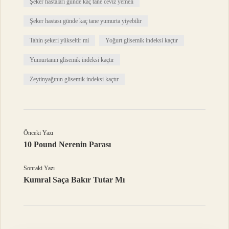
Şeker hastaları günde kaç tane ceviz yemeli
Şeker hastası günde kaç tane yumurta yiyebilir
Tahin şekeri yükseltir mi
Yoğurt glisemik indeksi kaçtır
Yumurtanın glisemik indeksi kaçtır
Zeytinyağının glisemik indeksi kaçtır
Önceki Yazı
10 Pound Nerenin Parası
Sonraki Yazı
Kumral Saça Bakır Tutar Mı