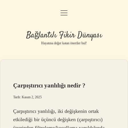
menüyü
Anasayfa
aç
Gizlilik Politikası
Bağlantılı Fikir Dünyası
Yasal Uyarı
Hayatına değer katan öneriler bul!
Hakkımızda
Çarpıştırıcı yanlılığı nedir ?
Tarih: Kasım 2, 2025
Çarpıştırıcı yanlılığı, iki değişkenin ortak
etkilediği bir üçüncü değişken (çarpıştırıcı)
üzerinden filtreleme/koşullama yapıldığında,