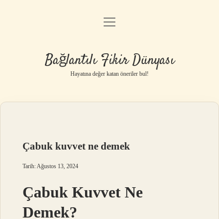
menüyü
Anasayfa
aç
Gizlilik Politikası
Bağlantılı Fikir Dünyası
Yasal Uyarı
Hayatına değer katan öneriler bul!
Hakkımızda
Çabuk kuvvet ne demek
Tarih: Ağustos 13, 2024
Çabuk Kuvvet Ne
Demek?