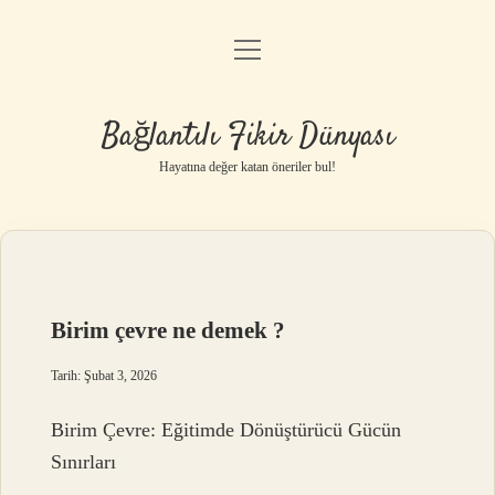
menüyü
Anasayfa
aç
Gizlilik Politikası
Bağlantılı Fikir Dünyası
Yasal Uyarı
Hayatına değer katan öneriler bul!
Hakkımızda
Birim çevre ne demek ?
Tarih: Şubat 3, 2026
Birim Çevre: Eğitimde Dönüştürücü Gücün
Sınırları