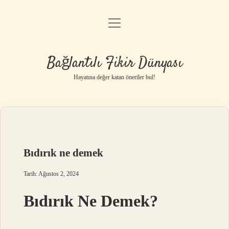
menüyü
Anasayfa
aç
Gizlilik Politikası
Bağlantılı Fikir Dünyası
Yasal Uyarı
Hayatına değer katan öneriler bul!
Hakkımızda
Bıdırık ne demek
Tarih: Ağustos 2, 2024
Bıdırık Ne Demek?