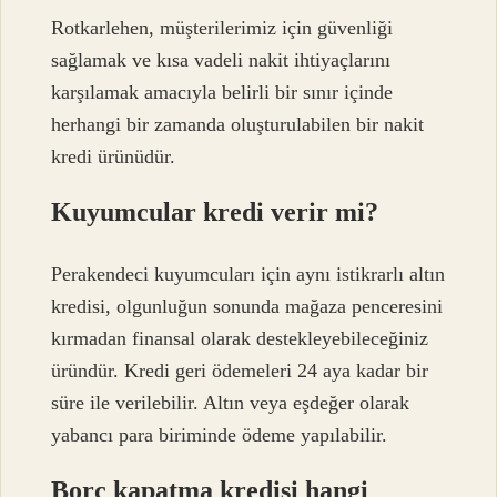
Rotkarlehen, müşterilerimiz için güvenliği
sağlamak ve kısa vadeli nakit ihtiyaçlarını
karşılamak amacıyla belirli bir sınır içinde
herhangi bir zamanda oluşturulabilen bir nakit
kredi ürünüdür.
Kuyumcular kredi verir mi?
Perakendeci kuyumcuları için aynı istikrarlı altın
kredisi, olgunluğun sonunda mağaza penceresini
kırmadan finansal olarak destekleyebileceğiniz
üründür. Kredi geri ödemeleri 24 aya kadar bir
süre ile verilebilir. Altın veya eşdeğer olarak
yabancı para biriminde ödeme yapılabilir.
Borç kapatma kredisi hangi