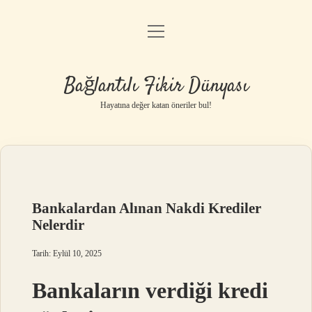
menüyü
Anasayfa
aç
Gizlilik Politikası
Bağlantılı Fikir Dünyası
Yasal Uyarı
Hayatına değer katan öneriler bul!
Hakkımızda
Bankalardan Alınan Nakdi Krediler
Nelerdir
Tarih: Eylül 10, 2025
Bankaların verdiği kredi