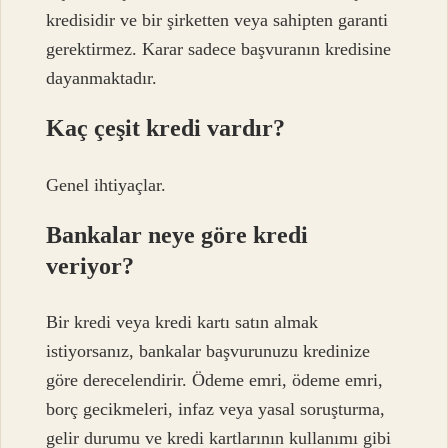
kredisidir ve bir şirketten veya sahipten garanti
gerektirmez. Karar sadece başvuranın kredisine
dayanmaktadır.
Kaç çeşit kredi vardır?
Genel ihtiyaçlar.
Bankalar neye göre kredi
veriyor?
Bir kredi veya kredi kartı satın almak
istiyorsanız, bankalar başvurunuzu kredinize
göre derecelendirir. Ödeme emri, ödeme emri,
borç gecikmeleri, infaz veya yasal soruşturma,
gelir durumu ve kredi kartlarının kullanımı gibi