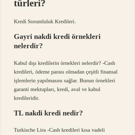
türleri?
Kredi Sorumluluk Kredileri.
Gayri nakdi kredi örnekleri
nelerdir?
Kabul dışı kredilerin örnekleri nelerdir? -Cash
kredileri, ödeme parası olmadan çeşitli finansal
işlemlerin yapılmasını sağlar. Bunun örnekleri
garanti mektupları, kredi, aval ve kabul
kredileridir.
TL nakdi kredi nedir?
Turkische Lira -Cash kredileri kısa vadeli