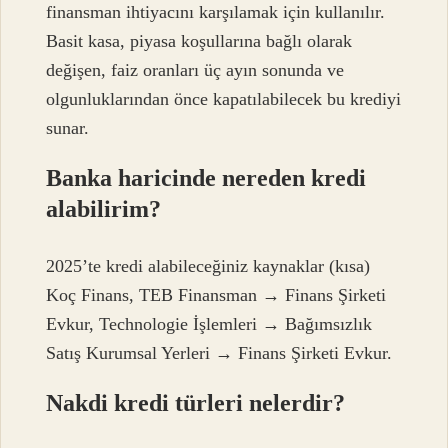
finansman ihtiyacını karşılamak için kullanılır.
Basit kasa, piyasa koşullarına bağlı olarak
değişen, faiz oranları üç ayın sonunda ve
olgunluklarından önce kapatılabilecek bu krediyi
sunar.
Banka haricinde nereden kredi
alabilirim?
2025’te kredi alabileceğiniz kaynaklar (kısa)
Koç Finans, TEB Finansman → Finans Şirketi
Evkur, Technologie İşlemleri → Bağımsızlık
Satış Kurumsal Yerleri → Finans Şirketi Evkur.
Nakdi kredi türleri nelerdir?