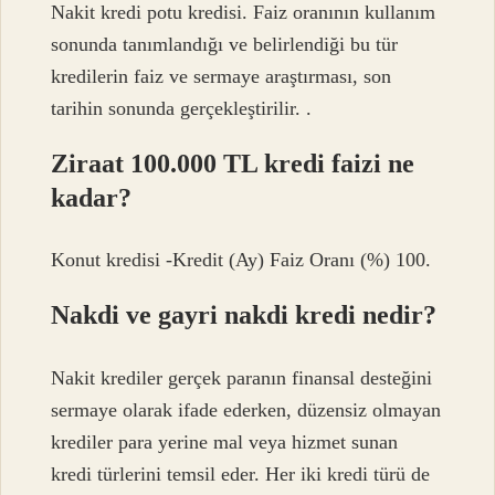
Nakit kredi potu kredisi. Faiz oranının kullanım
sonunda tanımlandığı ve belirlendiği bu tür
kredilerin faiz ve sermaye araştırması, son
tarihin sonunda gerçekleştirilir. .
Ziraat 100.000 TL kredi faizi ne
kadar?
Konut kredisi -Kredit (Ay) Faiz Oranı (%) 100.
Nakdi ve gayri nakdi kredi nedir?
Nakit krediler gerçek paranın finansal desteğini
sermaye olarak ifade ederken, düzensiz olmayan
krediler para yerine mal veya hizmet sunan
kredi türlerini temsil eder. Her iki kredi türü de