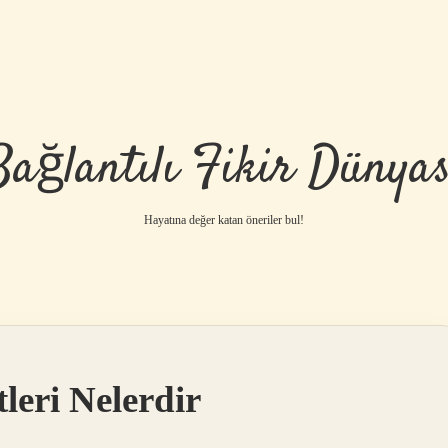
Bağlantılı Fikir Dünyas
Hayatına değer katan öneriler bul!
leri Nelerdir