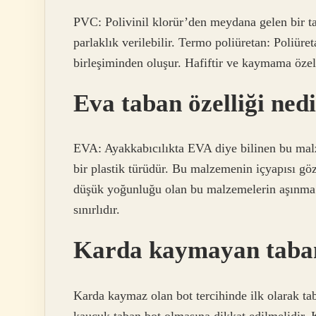
PVC: Polivinil klorür’den meydana gelen bir taba
parlaklık verilebilir. Termo poliüretan: Poliür
birleşiminden oluşur. Hafiftir ve kaymama özell
Eva taban özelliği ned
EVA: Ayakkabıcılıkta EVA diye bilinen bu malz
bir plastik türüdür. Bu malzemenin içyapısı göz
düşük yoğunluğu olan bu malzemelerin aşınma 
sınırlıdır.
Karda kaymayan taban
Karda kaymaz olan bot tercihinde ilk olarak tab
kauçuk taban bot olmasına dikkat edilmelidir. 