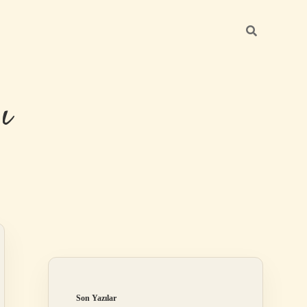
ı
Sidebar
betexper günc
Son Yazılar