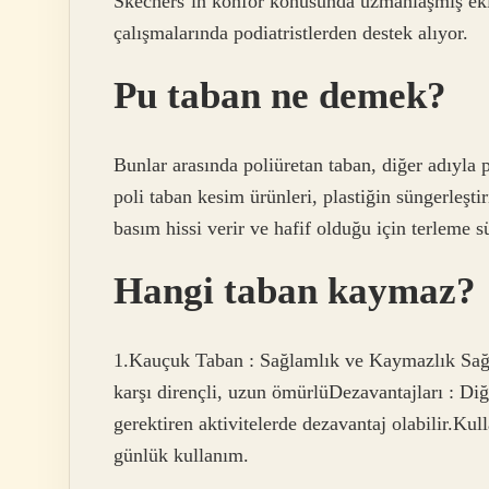
Skechers’ın konfor konusunda uzmanlaşmış ekipl
çalışmalarında podiatristlerden destek alıyor.
Pu taban ne demek?
Bunlar arasında poliüretan taban, diğer adıyla p
poli taban kesim ürünleri, plastiğin süngerleşt
basım hissi verir ve hafif olduğu için terleme 
Hangi taban kaymaz?
1.Kauçuk Taban : Sağlamlık ve Kaymazlık Sağl
karşı dirençli, uzun ömürlüDezavantajları : Diğe
gerektiren aktivitelerde dezavantaj olabilir.Ku
günlük kullanım.