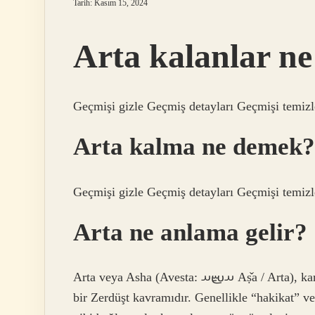
Tarih: Kasım 15, 2024
Arta kalanlar n
Geçmişi gizle Geçmiş detayları Geçmişi temizle
Arta kalma ne demek?
Geçmişi gizle Geçmiş detayları Geçmişi temizle
Arta ne anlama gelir?
Arta veya Asha (Avesta: 𐬀𐬴𐬀 Aṣ̌a / Arta), karmaşık ve son derece nüanslı bir anlam yelpazesine sahip
bir Zerdüşt kavramıdır. Genellikle “hakikat” 