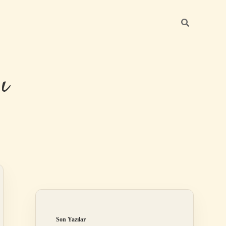
ı
Sidebar
betexper güncel 
Son Yazılar