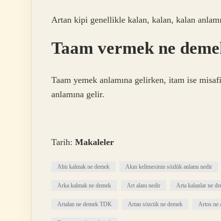
Artan kipi genellikle kalan, kalan, kalan anlamı
Taam vermek ne deme
Taam yemek anlamına gelirken, itam ise misafi
anlamına gelir.
Tarih:
Makaleler
Ahtı kalmak ne demek
Akın kelimesinin sözlük anlamı nedir
Arka kalmak ne demek
Art alanı nedir
Arta kalanlar ne d
Artalan ne demek TDK
Artan sözcük ne demek
Artos ne 