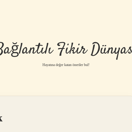
Bağlantılı Fikir Dünyas
Hayatına değer katan öneriler bul!
k