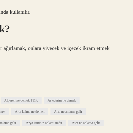
nda kullanılır.
k?
r ağırlamak, onlara yiyecek ve içecek ikram etmek
Alperen ne demek TDK
Ar ederim ne demek
emek
Arta kalma ne demek
Arta ne anlama gelir
anlama gelir
Arya isminin anlamı nedir
Ater ne anlama gelir