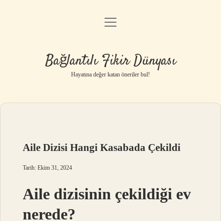
menüyü
Anasayfa
aç
Gizlilik Politikası
Bağlantılı Fikir Dünyası
Yasal Uyarı
Hayatına değer katan öneriler bul!
Hakkımızda
Aile Dizisi Hangi Kasabada Çekildi
Tarih: Ekim 31, 2024
Aile dizisinin çekildiği ev
nerede?