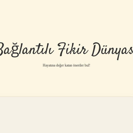
Bağlantılı Fikir Dünyas
Hayatına değer katan öneriler bul!