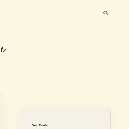
ı
Sidebar
betexper günc
Son Yazılar