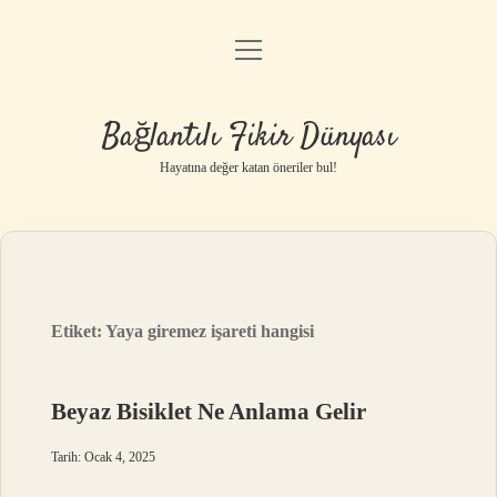
menüyü
Anasayfa
aç
Gizlilik Politikası
Bağlantılı Fikir Dünyası
Yasal Uyarı
Hayatına değer katan öneriler bul!
Hakkımızda
Etiket:
Yaya giremez işareti hangisi
Beyaz Bisiklet Ne Anlama Gelir
Tarih: Ocak 4, 2025