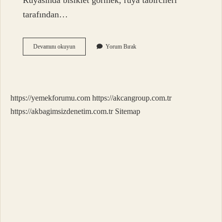
Rüyasında bisiklet görmek, rüya tabircileri
tarafından…
Beyaz
Devamını okuyun
Yorum Bırak
Bisiklet
Ne
Anlama
Gelir
https://yemekforumu.com
https://akcangroup.com.tr
https://akbagimsizdenetim.com.tr
Sitemap