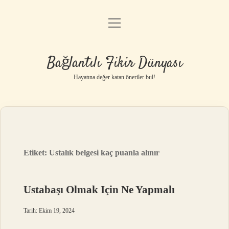
menüyü
Anasayfa
aç
Gizlilik Politikası
Bağlantılı Fikir Dünyası
Yasal Uyarı
Hayatına değer katan öneriler bul!
Hakkımızda
Etiket:
Ustalık belgesi kaç puanla alınır
Ustabaşı Olmak Için Ne Yapmalı
Tarih: Ekim 19, 2024