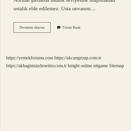
Normal şartlarda ustalık seviyesine ulaşılmadan
ustalık elde edilemez. Usta unvanını…
Ustabaşı
Devamını okuyun
Yorum Bırak
Olmak
Için
Ne
Yapmalı
https://yemekforumu.com
https://akcangroup.com.tr
https://akbagimsizdenetim.com.tr
knight online
nttgame
Sitemap