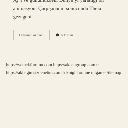
Ay’ı ve günümüzdeki Dünya’yı yarattığı bir
animasyon. Çarpışmanın sonucunda Theia
gezegeni…
Uranüs
Devamını okuyun
8 Yorum
Hangi
Gezegene
Çarptı
https://yemekforumu.com
https://akcangroup.com.tr
https://akbagimsizdenetim.com.tr
knight online
nttgame
Sitemap