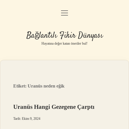
menüyü
Anasayfa
aç
Gizlilik Politikası
Bağlantılı Fikir Dünyası
Yasal Uyarı
Hayatına değer katan öneriler bul!
Hakkımızda
Etiket:
Uranüs neden eğik
Uranüs Hangi Gezegene Çarptı
Tarih: Ekim 9, 2024