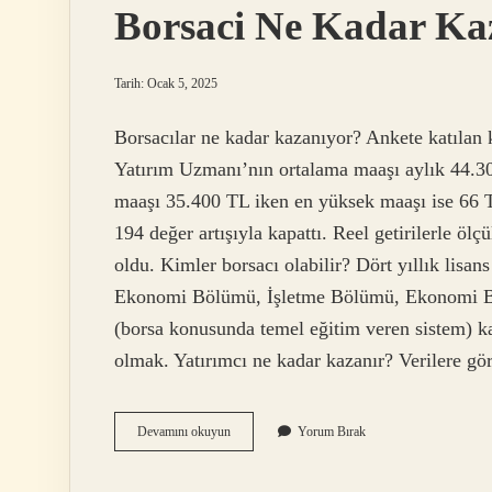
Borsaci Ne Kadar Ka
Tarih: Ocak 5, 2025
Borsacılar ne kadar kazanıyor? Ankete katılan k
Yatırım Uzmanı’nın ortalama maaşı aylık 44.3
maaşı 35.400 TL iken en yüksek maaşı ise 66 T
194 değer artışıyla kapattı. Reel getirilerle ölç
oldu. Kimler borsacı olabilir? Dört yıllık lisa
Ekonomi Bölümü, İşletme Bölümü, Ekonomi Bö
(borsa konusunda temel eğitim veren sistem) kat
olmak. Yatırımcı ne kadar kazanır? Verilere g
Borsaci
Devamını okuyun
Yorum Bırak
Ne
Kadar
Kazanir