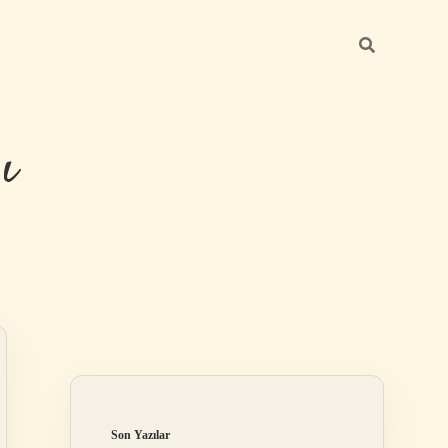
ı
Sidebar
betexper güncel
Son Yazılar