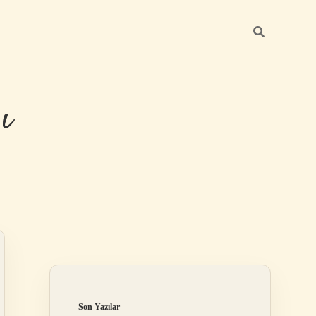
ı
Sidebar
betexper güncel 
Son Yazılar