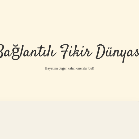
Bağlantılı Fikir Dünyas
Hayatına değer katan öneriler bul!