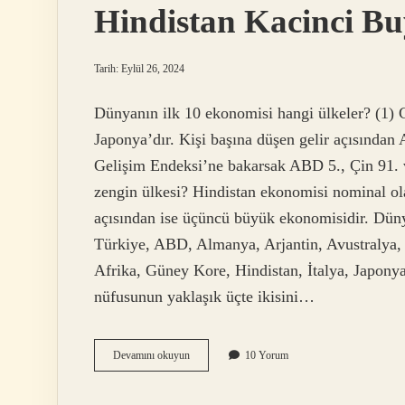
Hindistan Kacinci B
Tarih: Eylül 26, 2024
Dünyanın ilk 10 ekonomisi hangi ülkeler? (1) 
Japonya’dır. Kişi başına düşen gelir açısından 
Gelişim Endeksi’ne bakarsak ABD 5., Çin 91. v
zengin ülkesi? Hindistan ekonomisi nominal ola
açısından ise üçüncü büyük ekonomisidir. Dün
Türkiye, ABD, Almanya, Arjantin, Avustralya, 
Afrika, Güney Kore, Hindistan, İtalya, Japon
nüfusunun yaklaşık üçte ikisini…
Hindistan
Devamını okuyun
10 Yorum
Kacinci
Buyuk
Ekonomi