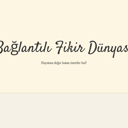
Bağlantılı Fikir Dünyas
Hayatına değer katan öneriler bul!