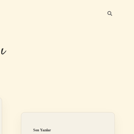
ı
Sidebar
betexper güncel
Son Yazılar