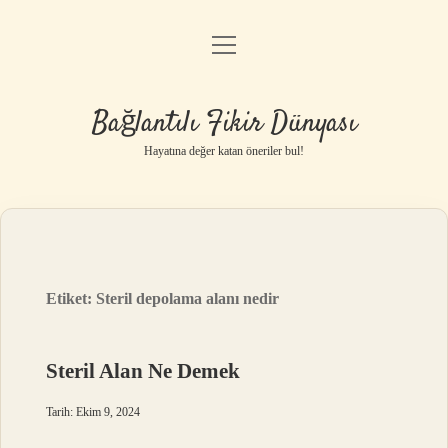
menüyü
Anasayfa
aç
Gizlilik Politikası
Bağlantılı Fikir Dünyası
Yasal Uyarı
Hayatına değer katan öneriler bul!
Hakkımızda
Etiket:
Steril depolama alanı nedir
Steril Alan Ne Demek
Tarih: Ekim 9, 2024