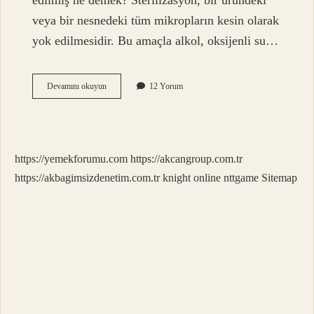
edilmiş ne demek? Sterilizasyon, bir üründeki
veya bir nesnedeki tüm mikropların kesin olarak
yok edilmesidir. Bu amaçla alkol, oksijenli su…
Steril
Devamını okuyun
12 Yorum
Alan
Ne
Demek
https://yemekforumu.com
https://akcangroup.com.tr
https://akbagimsizdenetim.com.tr
knight online
nttgame
Sitemap