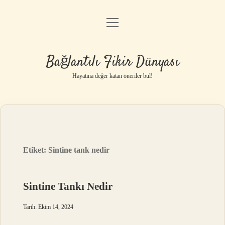
menüyü
Anasayfa
aç
Gizlilik Politikası
Bağlantılı Fikir Dünyası
Yasal Uyarı
Hayatına değer katan öneriler bul!
Hakkımızda
Etiket:
Sintine tank nedir
Sintine Tankı Nedir
Tarih: Ekim 14, 2024