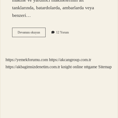
makine ve yardımcı makinelerinin alt
tanklarında, batardolarda, ambarlarda veya
benzeri…
Sintine
Devamını okuyun
12 Yorum
Tankı
Nedir
https://yemekforumu.com
https://akcangroup.com.tr
https://akbagimsizdenetim.com.tr
knight online
nttgame
Sitemap