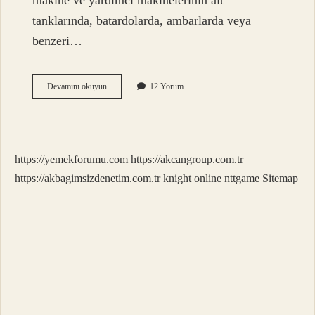
makine ve yardımcı makinelerinin alt
tanklarında, batardolarda, ambarlarda veya
benzeri…
Sintine
Devamını okuyun
12 Yorum
Tankı
Nedir
https://yemekforumu.com
https://akcangroup.com.tr
https://akbagimsizdenetim.com.tr
knight online
nttgame
Sitemap