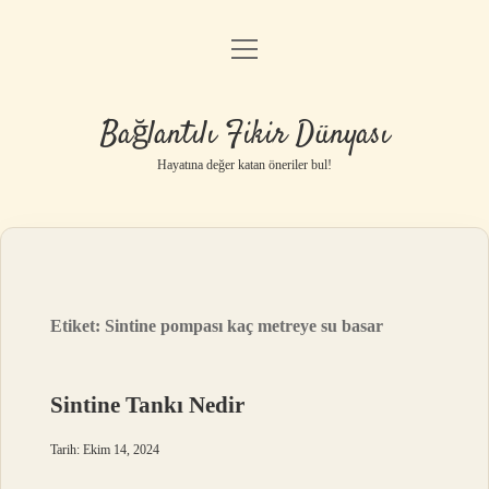
menüyü
Anasayfa
aç
Gizlilik Politikası
Bağlantılı Fikir Dünyası
Yasal Uyarı
Hayatına değer katan öneriler bul!
Hakkımızda
Etiket:
Sintine pompası kaç metreye su basar
Sintine Tankı Nedir
Tarih: Ekim 14, 2024