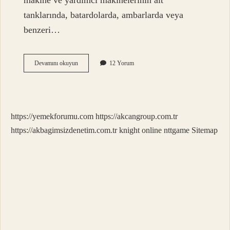
makine ve yardımcı makinelerinin alt
tanklarında, batardolarda, ambarlarda veya
benzeri…
Sintine
Devamını okuyun
12 Yorum
Tankı
Nedir
https://yemekforumu.com
https://akcangroup.com.tr
https://akbagimsizdenetim.com.tr
knight online
nttgame
Sitemap