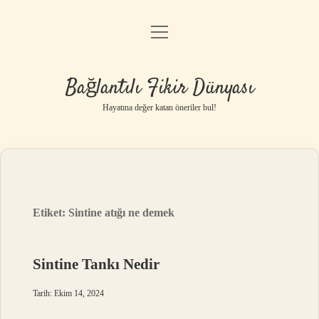
menüyü
Anasayfa
aç
Gizlilik Politikası
Bağlantılı Fikir Dünyası
Yasal Uyarı
Hayatına değer katan öneriler bul!
Hakkımızda
Etiket:
Sintine atığı ne demek
Sintine Tankı Nedir
Tarih: Ekim 14, 2024