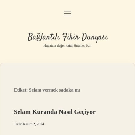
menüyü
Anasayfa
aç
Gizlilik Politikası
Bağlantılı Fikir Dünyası
Yasal Uyarı
Hayatına değer katan öneriler bul!
Hakkımızda
Etiket:
Selam vermek sadaka mı
Selam Kuranda Nasıl Geçiyor
Tarih: Kasım 2, 2024