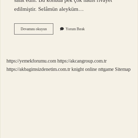
salât edin. Bu konuda pek çok hadis rivayet
edilmiştir. Selâmün aleyküm…
Selam
Devamını okuyun
Yorum Bırak
Kuranda
Nasıl
Geçiyor
https://yemekforumu.com
https://akcangroup.com.tr
https://akbagimsizdenetim.com.tr
knight online
nttgame
Sitemap