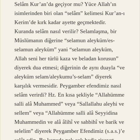
Selâm Kur’an’da geçiyor mu? Yüce Allah’ın
isimlerinden biri olan “selâm” kelimesi Kur’an-ı
Kerim’de kırk kadar ayette geçmektedir.
Kuranda selâm nasıl verilir? Selamlaşma, bir
Müslümanın diğerine “selamun aleyküm/es-
selamun aleyküm” yani “selamun aleyküm,
Allah seni her türlü kaza ve beladan korusun”
diyerek dua etmesi; diğerinin de aynı duayla “ve
aleyküm selam/aleykumu’s-selam” diyerek
karşılık vermesidir. Peygamber efendimiz nasıl
selâm verirdi? Hz. En kısa şekliyle “Allahümme
salli alâ Muhammed” veya “Sallallahu aleyhi ve
sellem” veya “Allahümme salli alâ Seyyidina
Muhammedin ve alâ âlihî ve sahbihî ve barik ve
selelim” diyerek Peygamber Efendimiz (s.a.s.)’e