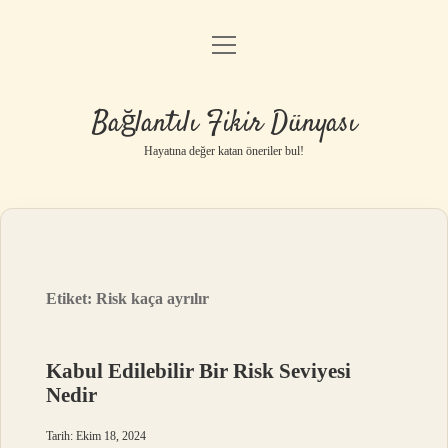
menüyü
Anasayfa
aç
Gizlilik Politikası
Bağlantılı Fikir Dünyası
Yasal Uyarı
Hayatına değer katan öneriler bul!
Hakkımızda
Etiket:
Risk kaça ayrılır
Kabul Edilebilir Bir Risk Seviyesi
Nedir
Tarih: Ekim 18, 2024