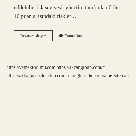
edilebilir risk seviyesi, yönetim tarafından 0 ile
10 puan arasındaki riskler…
Kabul
Devamını okuyun
Yorum Bırak
Edilebilir
Bir
Risk
Seviyesi
Nedir
https://yemekforumu.com
https://akcangroup.com.tr
https://akbagimsizdenetim.com.tr
knight online
nttgame
Sitemap