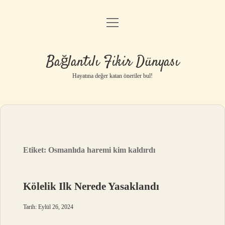
menüyü
Anasayfa
aç
Gizlilik Politikası
Bağlantılı Fikir Dünyası
Yasal Uyarı
Hayatına değer katan öneriler bul!
Hakkımızda
Etiket:
Osmanlıda haremi kim kaldırdı
Kölelik Ilk Nerede Yasaklandı
Tarih: Eylül 26, 2024