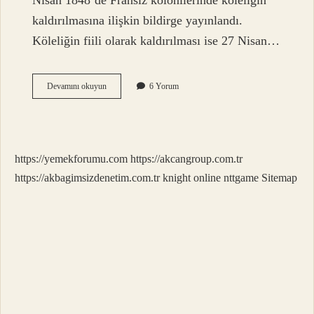
Nisan 1848’de Fransız kolonilerinde köleliğin
kaldırılmasına ilişkin bildirge yayınlandı.
Köleliğin fiili olarak kaldırılması ise 27 Nisan…
Kölelik
Devamını okuyun
6 Yorum
Ilk
Nerede
Yasaklandı
https://yemekforumu.com
https://akcangroup.com.tr
https://akbagimsizdenetim.com.tr
knight online
nttgame
Sitemap