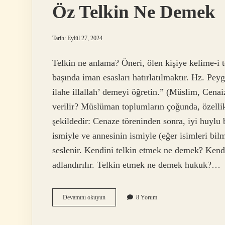
Öz Telkin Ne Demek
Tarih: Eylül 27, 2024
Telkin ne anlama? Öneri, ölen kişiye kelime-i t
başında iman esasları hatırlatılmaktır. Hz. Pey
ilahe illallah’ demeyi öğretin.” (Müslim, Cenai
verilir? Müslüman toplumların çoğunda, özelli
şekildedir: Cenaze töreninden sonra, iyi huylu
ismiyle ve annesinin ismiyle (eğer isimleri bi
seslenir. Kendini telkin etmek ne demek? Kendi
adlandırılır. Telkin etmek ne demek hukuk?…
Öz
Devamını okuyun
8 Yorum
Telkin
Ne
Demek