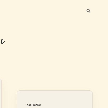
ı
Sidebar
betexper günce
Son Yazılar