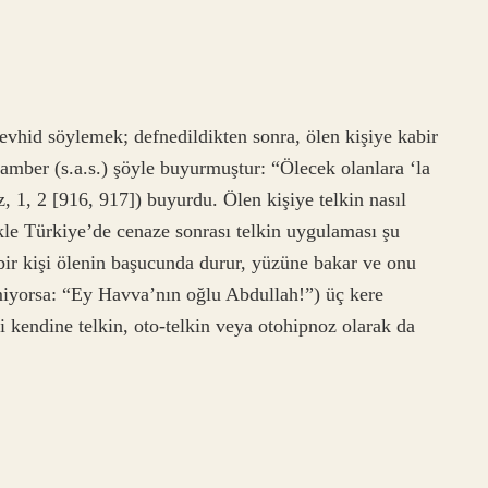
evhid söylemek; defnedildikten sonra, ölen kişiye kabir
gamber (s.a.s.) şöyle buyurmuştur: “Ölecek olanlara ‘la
z, 1, 2 [916, 917]) buyurdu. Ölen kişiye telkin nasıl
kle Türkiye’de cenaze sonrası telkin uygulaması şu
 bir kişi ölenin başucunda durur, yüzüne bakar ve onu
lmiyorsa: “Ey Havva’nın oğlu Abdullah!”) üç kere
 kendine telkin, oto-telkin veya otohipnoz olarak da