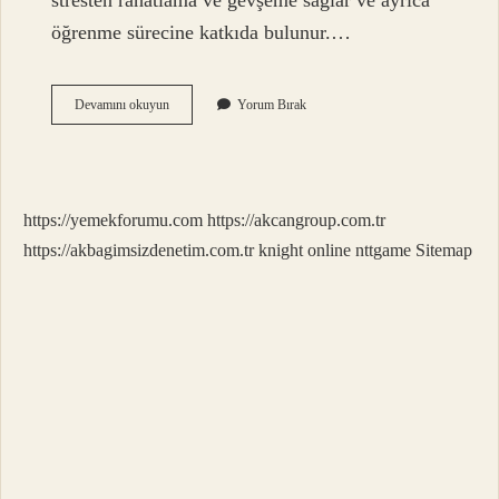
stresten rahatlama ve gevşeme sağlar ve ayrıca
öğrenme sürecine katkıda bulunur.…
Okumanın
Devamını okuyun
Yorum Bırak
Temel
Amacı
Nedir
https://yemekforumu.com
https://akcangroup.com.tr
https://akbagimsizdenetim.com.tr
knight online
nttgame
Sitemap