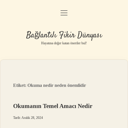
menüyü
Anasayfa
aç
Gizlilik Politikası
Bağlantılı Fikir Dünyası
Yasal Uyarı
Hayatına değer katan öneriler bul!
Hakkımızda
Etiket:
Okuma nedir neden önemlidir
Okumanın Temel Amacı Nedir
Tarih: Aralık 28, 2024