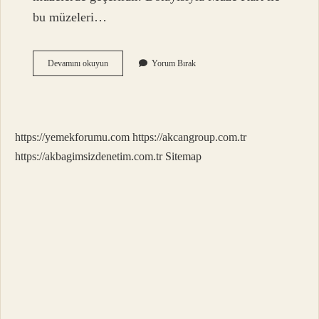
bu müzeleri…
Müze
Devamını okuyun
Yorum Bırak
Kart
Bir
Günde
Kaç
Defa
https://yemekforumu.com
https://akcangroup.com.tr
Kullanılır
https://akbagimsizdenetim.com.tr
Sitemap