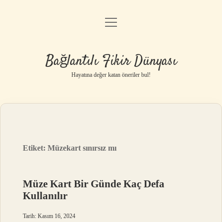
menüyü
Anasayfa
aç
Gizlilik Politikası
Bağlantılı Fikir Dünyası
Yasal Uyarı
Hayatına değer katan öneriler bul!
Hakkımızda
Etiket:
Müzekart sınırsız mı
Müze Kart Bir Günde Kaç Defa
Kullanılır
Tarih: Kasım 16, 2024