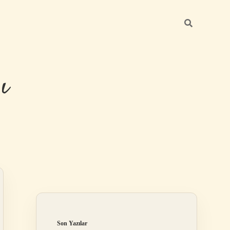
ı
Sidebar
betexper günc
Son Yazılar