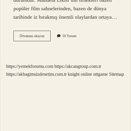
durumdur. Mandela Etkisi’nin örnekleri bazen
popüler film sahnelerinden, bazen de dünya
tarihinde iz bırakmış önemli olaylardan ortaya…
Mandela
Devamını okuyun
10 Yorum
Kuralları
Nedir
https://yemekforumu.com
https://akcangroup.com.tr
https://akbagimsizdenetim.com.tr
knight online
nttgame
Sitemap