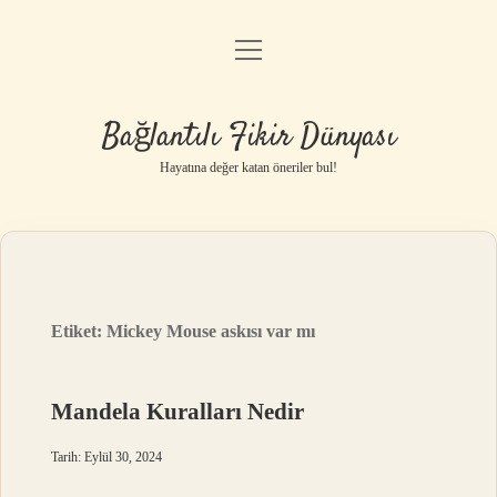
menüyü
Anasayfa
aç
Gizlilik Politikası
Bağlantılı Fikir Dünyası
Yasal Uyarı
Hayatına değer katan öneriler bul!
Hakkımızda
Etiket:
Mickey Mouse askısı var mı
Mandela Kuralları Nedir
Tarih: Eylül 30, 2024