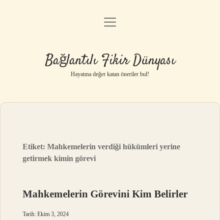
menüyü
Anasayfa
aç
Gizlilik Politikası
Bağlantılı Fikir Dünyası
Yasal Uyarı
Hayatına değer katan öneriler bul!
Hakkımızda
Etiket:
Mahkemelerin verdiği hükümleri yerine
getirmek kimin görevi
Mahkemelerin Görevini Kim Belirler
Tarih: Ekim 3, 2024