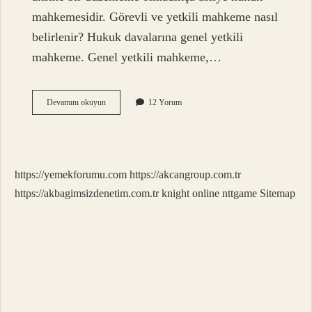
mahkemesidir. Görevli ve yetkili mahkeme nasıl
belirlenir? Hukuk davalarına genel yetkili
mahkeme. Genel yetkili mahkeme,…
Mahkemelerin
Devamını okuyun
12 Yorum
Görevini
Kim
Belirler
https://yemekforumu.com
https://akcangroup.com.tr
https://akbagimsizdenetim.com.tr
knight online
nttgame
Sitemap