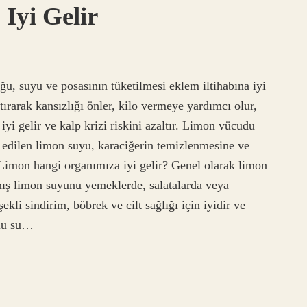
Iyi Gelir
ğu, suyu ve posasının tüketilmesi eklem iltihabına iyi
rtırarak kansızlığı önler, kilo vermeye yardımcı olur,
yi gelir ve kalp krizi riskini azaltır. Limon vücudu
h edilen limon suyu, karaciğerin temizlenmesine ve
. Limon hangi organımıza iyi gelir? Genel olarak limon
lmış limon suyunu yemeklerde, salatalarda veya
i sindirim, böbrek ve cilt sağlığı için iyidir ve
nlu su…