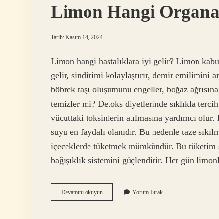
Limon Hangi Organa 
Tarih: Kasım 14, 2024
Limon hangi hastalıklara iyi gelir? Limon kabu
gelir, sindirimi kolaylaştırır, demir emilimini a
böbrek taşı oluşumunu engeller, boğaz ağrısına i
temizler mi? Detoks diyetlerinde sıklıkla terci
vücuttaki toksinlerin atılmasına yardımcı olur
suyu en faydalı olanıdır. Bu nedenle taze sıkı
içeceklerde tüketmek mümkündür. Bu tüketim şekl
bağışıklık sistemini güçlendirir. Her gün limo
Limon
Devamını okuyun
Yorum Bırak
Hangi
Organa
Iyi