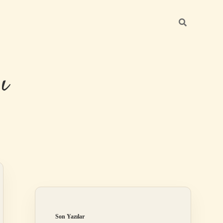
ı
Sidebar
betexper günce
Son Yazılar