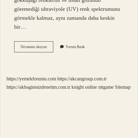
gökkuşağı renklerini ve insan gözünün
göremediği ultraviyole (UV) renk spektrumunu
görmekle kalmaz, aynı zamanda daha keskin
bir…
Kuşlar
Devamını okuyun
Yorum Bırak
Nasıl
Yön
Bulur
https://yemekforumu.com
https://akcangroup.com.tr
https://akbagimsizdenetim.com.tr
knight online
nttgame
Sitemap