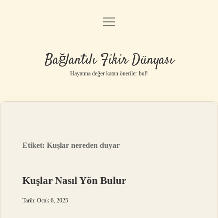
menüyü
Anasayfa
aç
Gizlilik Politikası
Bağlantılı Fikir Dünyası
Yasal Uyarı
Hayatına değer katan öneriler bul!
Hakkımızda
Etiket:
Kuşlar nereden duyar
Kuşlar Nasıl Yön Bulur
Tarih: Ocak 6, 2025