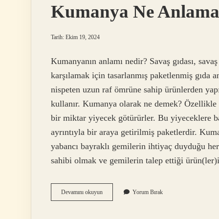
Kumanya Ne Anlama 
Tarih: Ekim 19, 2024
Kumanyanın anlamı nedir? Savaş gıdası, savaş a
karşılamak için tasarlanmış paketlenmiş gıda an
nispeten uzun raf ömrüne sahip ürünlerden yap
kullanır. Kumanya olarak ne demek? Özellikle u
bir miktar yiyecek götürürler. Bu yiyeceklere b
ayrıntıyla bir araya getirilmiş paketlerdir. Ku
yabancı bayraklı gemilerin ihtiyaç duyduğu her
sahibi olmak ve gemilerin talep ettiği ürün(l
Kumanya
Devamını okuyun
Yorum Bırak
Ne
Anlama
Gelir