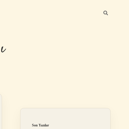
ı
Sidebar
betexper g
Son Yazılar