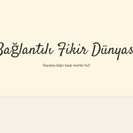
Bağlantılı Fikir Dünyas
Hayatına değer katan öneriler bul!