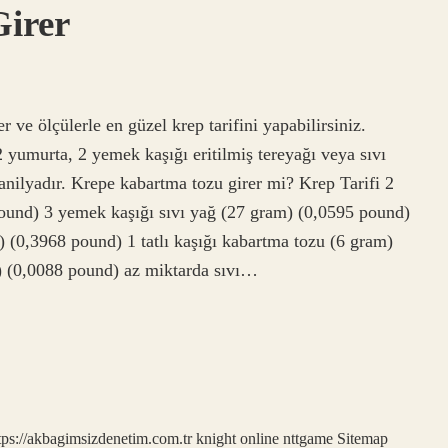
irer
e ölçülerle en güzel krep tarifini yapabilirsiniz.
 yumurta, 2 yemek kaşığı eritilmiş tereyağı veya sıvı
 vanilyadır. Krepe kabartma tozu girer mi? Krep Tarifi 2
ound) 3 yemek kaşığı sıvı yağ (27 gram) (0,0595 pound)
 (0,3968 pound) 1 tatlı kaşığı kabartma tozu (6 gram)
m) (0,0088 pound) az miktarda sıvı…
tps://akbagimsizdenetim.com.tr
knight online
nttgame
Sitemap