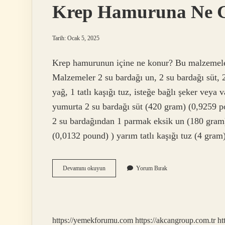
Krep Hamuruna Ne G
Tarih: Ocak 5, 2025
Krep hamurunun içine ne konur? Bu malzemeler v
Malzemeler 2 su bardağı un, 2 su bardağı süt, 2
yağ, 1 tatlı kaşığı tuz, isteğe bağlı şeker veya
yumurta 2 su bardağı süt (420 gram) (0,9259 p
2 su bardağından 1 parmak eksik un (180 gram)
(0,0132 pound) ) yarım tatlı kaşığı tuz (4 gra
Krep
Devamını okuyun
Yorum Bırak
Hamuruna
Ne
Girer
https://yemekforumu.com
https://akcangroup.com.tr
ht