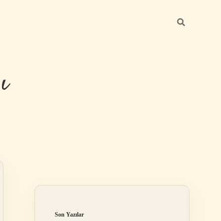
ı
Sidebar
betexper günc
Son Yazılar