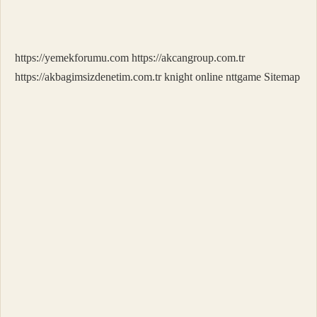
Ne
Girer
https://yemekforumu.com
https://akcangroup.com.tr
https://akbagimsizdenetim.com.tr
knight online
nttgame
Sitemap