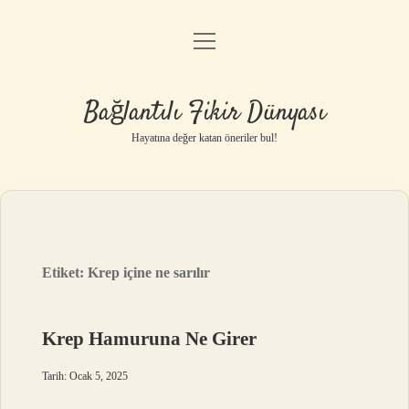
menüyü
Anasayfa
aç
Gizlilik Politikası
Bağlantılı Fikir Dünyası
Yasal Uyarı
Hayatına değer katan öneriler bul!
Hakkımızda
Etiket:
Krep içine ne sarılır
Krep Hamuruna Ne Girer
Tarih: Ocak 5, 2025