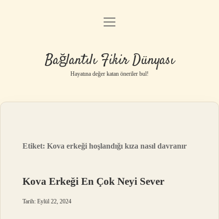
menüyü
Anasayfa
aç
Gizlilik Politikası
Bağlantılı Fikir Dünyası
Yasal Uyarı
Hayatına değer katan öneriler bul!
Hakkımızda
Etiket:
Kova erkeği hoşlandığı kıza nasıl davranır
Kova Erkeği En Çok Neyi Sever
Tarih: Eylül 22, 2024