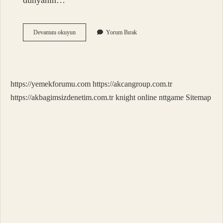
dünyanın…
Kova
Devamını okuyun
Yorum Bırak
Erkeği
En
Çok
Neyi
Sever
https://yemekforumu.com
https://akcangroup.com.tr
https://akbagimsizdenetim.com.tr
knight online
nttgame
Sitemap