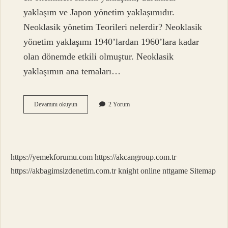
yaklaşım ve Japon yönetim yaklaşımıdır.
Neoklasik yönetim Teorileri nelerdir? Neoklasik
yönetim yaklaşımı 1940’lardan 1960’lara kadar
olan dönemde etkili olmuştur. Neoklasik
yaklaşımın ana temaları…
Bürokrasi
Devamını okuyun
2 Yorum
Yaklaşımı
Hangi
Yönetim
Teorisi
Altında
https://yemekforumu.com
https://akcangroup.com.tr
Yer
Alır
https://akbagimsizdenetim.com.tr
knight online
nttgame
Sitemap