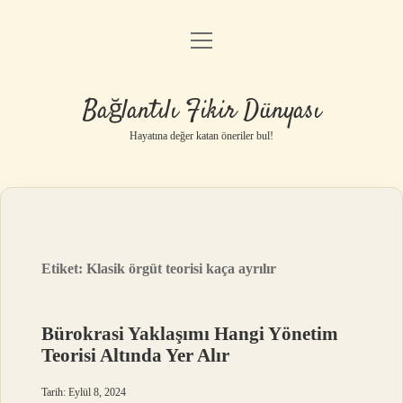
menüyü
Anasayfa
aç
Gizlilik Politikası
Bağlantılı Fikir Dünyası
Yasal Uyarı
Hayatına değer katan öneriler bul!
Hakkımızda
Etiket:
Klasik örgüt teorisi kaça ayrılır
Bürokrasi Yaklaşımı Hangi Yönetim
Teorisi Altında Yer Alır
Tarih: Eylül 8, 2024