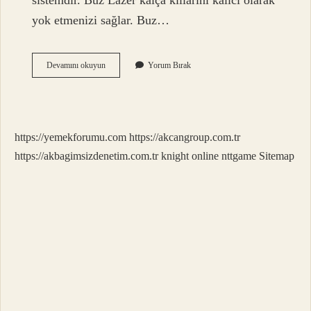
sistemdir. Buz Lazer kalça kıllarını kalıcı olarak
yok etmenizi sağlar. Buz…
Makat
Devamını okuyun
Yorum Bırak
Kılı
Neden
Çıkar
https://yemekforumu.com
https://akcangroup.com.tr
https://akbagimsizdenetim.com.tr
knight online
nttgame
Sitemap