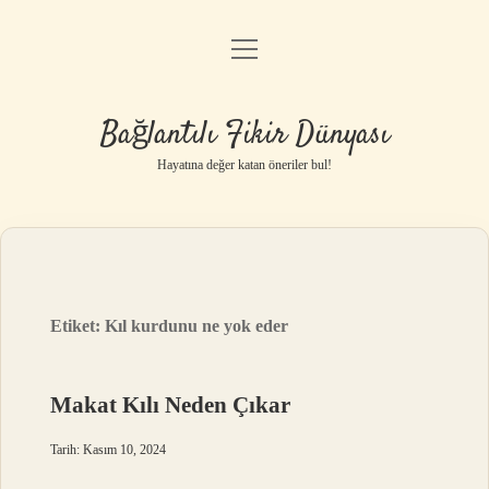
menüyü
Anasayfa
aç
Gizlilik Politikası
Bağlantılı Fikir Dünyası
Yasal Uyarı
Hayatına değer katan öneriler bul!
Hakkımızda
Etiket:
Kıl kurdunu ne yok eder
Makat Kılı Neden Çıkar
Tarih: Kasım 10, 2024