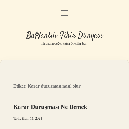
menüyü
Anasayfa
aç
Gizlilik Politikası
Bağlantılı Fikir Dünyası
Yasal Uyarı
Hayatına değer katan öneriler bul!
Hakkımızda
Etiket:
Karar duruşması nasıl olur
Karar Duruşması Ne Demek
Tarih: Ekim 11, 2024