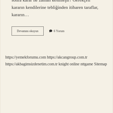
sonra karar ne zaman kesinleşir? Gerekçeli
kararın kendilerine tebliğinden itibaren taraflar,
kararın…
Karar
Devamını okuyun
6 Yorum
Duruşması
Ne
Demek
https://yemekforumu.com
https://akcangroup.com.tr
https://akbagimsizdenetim.com.tr
knight online
nttgame
Sitemap