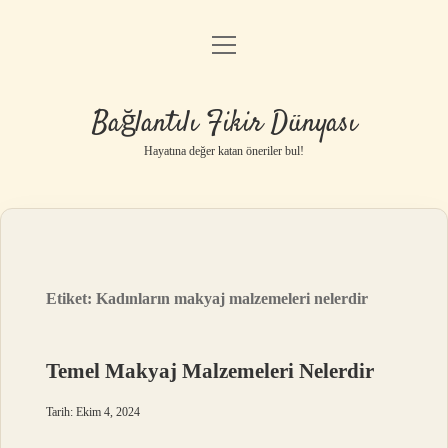
menüyü
Anasayfa
aç
Gizlilik Politikası
Bağlantılı Fikir Dünyası
Yasal Uyarı
Hayatına değer katan öneriler bul!
Hakkımızda
Etiket:
Kadınların makyaj malzemeleri nelerdir
Temel Makyaj Malzemeleri Nelerdir
Tarih: Ekim 4, 2024