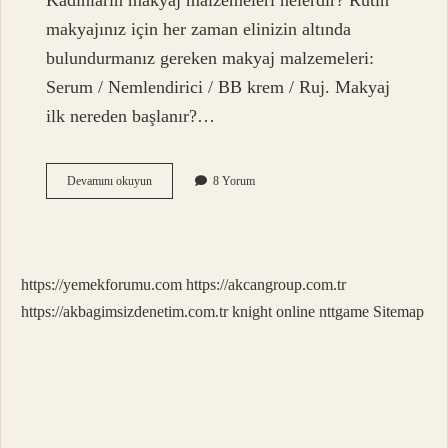
Kadınların makyaj malzemeleri nelerdir? Rutin
makyajınız için her zaman elinizin altında
bulundurmanız gereken makyaj malzemeleri:
Serum / Nemlendirici / BB krem ​​/ Ruj. Makyaj
ilk nereden başlanır?…
Temel
Devamını okuyun
8 Yorum
Makyaj
Malzemeleri
Nelerdir
https://yemekforumu.com
https://akcangroup.com.tr
https://akbagimsizdenetim.com.tr
knight online
nttgame
Sitemap