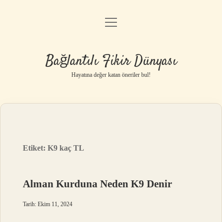
menüyü
Anasayfa
aç
Gizlilik Politikası
Bağlantılı Fikir Dünyası
Yasal Uyarı
Hayatına değer katan öneriler bul!
Hakkımızda
Etiket:
K9 kaç TL
Alman Kurduna Neden K9 Denir
Tarih: Ekim 11, 2024