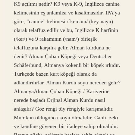
K9 açılımı nedir? K9 veya K-9, İngilizce canine
kelimesinin eş anlamlısı ve kısaltmasıdır. IPA’ya
göre, “canine” kelimesi /ˈkeɪnaɪn/ (key-nayn)
olarak telaffuz edilir ve bu, İngilizce K harfinin
(/keɪ/) ve 9 rakamının (/naɪn/) birleşik
telaffuzuna karşılık gelir. Alman kurduna ne
denir? Alman Çoban Köpeği veya Deutscher
Schäferhund, Almanya kökenli bir köpek ırkıdır.
Türkçede bazen kurt köpeği olarak da
adlandırılırlar. Alman Kurdu soyu nereden gelir?
AlmanyaAlman Çoban Köpeği / Kariyerine
nerede başladı Orjinal Alman Kurdu nasıl
anlaşılır? Göz rengi tüy rengiyle karışmalıdır.
Mümkün olduğunca koyu olmalıdır. Canlı, zeki
ve kendine güvenen bir ifadeye sahip olmalıdır.