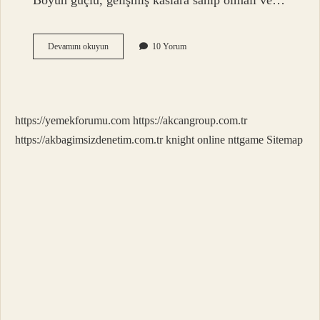
Boyun güçlü, gelişmiş kaslara sahip olmalı ve…
Alman
Devamını okuyun
10 Yorum
Kurduna
Neden
K9
Denir
https://yemekforumu.com
https://akcangroup.com.tr
https://akbagimsizdenetim.com.tr
knight online
nttgame
Sitemap