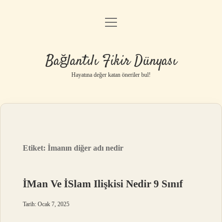
menüyü
Anasayfa
aç
Gizlilik Politikası
Bağlantılı Fikir Dünyası
Yasal Uyarı
Hayatına değer katan öneriler bul!
Hakkımızda
Etiket:
İmanın diğer adı nedir
İMan Ve İSlam Ilişkisi Nedir 9 Sınıf
Tarih: Ocak 7, 2025