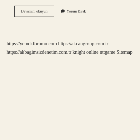
İMan
Devamını okuyun
Yorum Bırak
Ve
İSlam
Ilişkisi
Nedir
9
https://yemekforumu.com
https://akcangroup.com.tr
Sınıf
https://akbagimsizdenetim.com.tr
knight online
nttgame
Sitemap