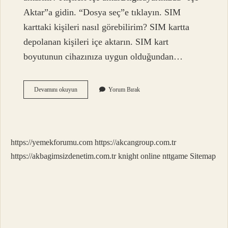
Aktar”a gidin. “Dosya seç”e tıklayın. SIM
karttaki kişileri nasıl görebilirim? SIM kartta
depolanan kişileri içe aktarın. SIM kart
boyutunun cihazınıza uygun olduğundan…
Telefon
Devamını okuyun
Yorum Bırak
Rehberi
Sim
Karta
Nasıl
Aktarılır
https://yemekforumu.com
https://akcangroup.com.tr
https://akbagimsizdenetim.com.tr
knight online
nttgame
Sitemap