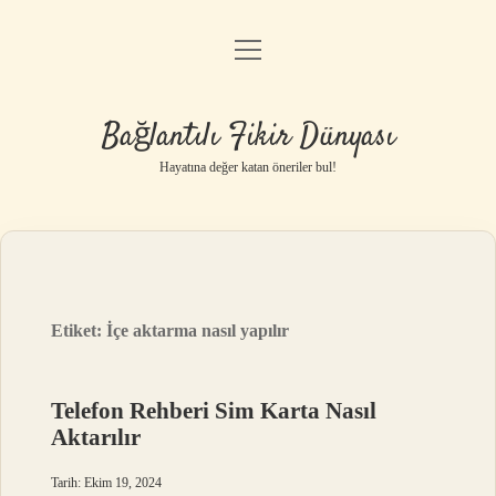
menüyü
Anasayfa
aç
Gizlilik Politikası
Bağlantılı Fikir Dünyası
Yasal Uyarı
Hayatına değer katan öneriler bul!
Hakkımızda
Etiket:
İçe aktarma nasıl yapılır
Telefon Rehberi Sim Karta Nasıl
Aktarılır
Tarih: Ekim 19, 2024