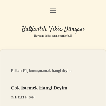
menüyü
Anasayfa
aç
Gizlilik Politikası
Bağlantılı Fikir Dünyası
Yasal Uyarı
Hayatına değer katan öneriler bul!
Hakkımızda
Etiket:
Hiç konuşmamak hangi deyim
Çok Istemek Hangi Deyim
Tarih: Eylül 14, 2024