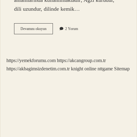
anlamlarında kullanılmaktadır; Ağzı kurudur,
dili uzundur, dilinde kemik…
Çok
Devamını okuyun
2 Yorum
Istemek
Hangi
Deyim
https://yemekforumu.com
https://akcangroup.com.tr
https://akbagimsizdenetim.com.tr
knight online
nttgame
Sitemap