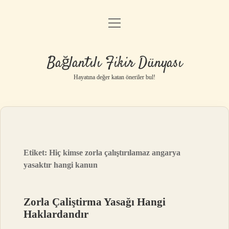
menüyü
Anasayfa
aç
Gizlilik Politikası
Bağlantılı Fikir Dünyası
Yasal Uyarı
Hayatına değer katan öneriler bul!
Hakkımızda
Etiket:
Hiç kimse zorla çalıştırılamaz angarya
yasaktır hangi kanun
Zorla Çaliştirma Yasağı Hangi
Haklardandır