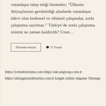
vatandaşın talep ettiği hizmetler; “Ülkenin
ihtiyaçlarının gerektirdiği alanlarda vatandaşın
ödevi olan bedensel ve zihinsel çalışmalar, zorla
çalıştırma sayılmaz.” Türkiye’de zorla çalıştırma
sistemi ne zaman kaldırıldı? Uzun…
Zorla
Devamını okuyun
12 Yorum
Çaliştirma
Yasağı
Hangi
Haklardandır
https://yemekforumu.com
https://akcangroup.com.tr
https://akbagimsizdenetim.com.tr
knight online
nttgame
Sitemap