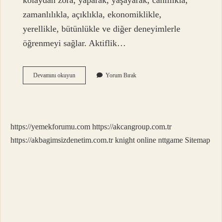
kolaydan zora, yaparak, yaşayarak, canlılıkla,
zamanlılıkla, açıklıkla, ekonomiklikle,
yerellikle, bütünlükle ve diğer deneyimlerle
öğrenmeyi sağlar. Aktiflik…
Ayanilik
Devamını okuyun
Yorum Bırak
Ilkesi
Ne
Demek
https://yemekforumu.com
https://akcangroup.com.tr
https://akbagimsizdenetim.com.tr
knight online
nttgame
Sitemap