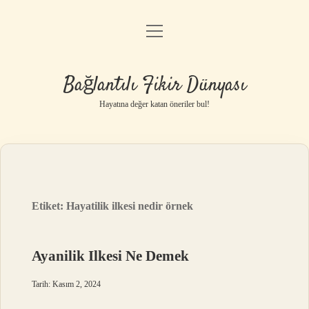
menüyü
Anasayfa
aç
Gizlilik Politikası
Bağlantılı Fikir Dünyası
Yasal Uyarı
Hayatına değer katan öneriler bul!
Hakkımızda
Etiket:
Hayatilik ilkesi nedir örnek
Ayanilik Ilkesi Ne Demek
Tarih: Kasım 2, 2024