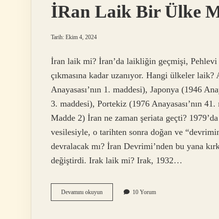
İRan Laik Bir Ülke 
Tarih: Ekim 4, 2024
İran laik mi? İran’da laikliğin geçmişi, Pehlev
çıkmasına kadar uzanıyor. Hangi ülkeler laik? A
Anayasası’nın 1. maddesi), Japonya (1946 Ana
3. maddesi), Portekiz (1976 Anayasası’nın 41.
Madde 2) İran ne zaman şeriata geçti? 1979’da
vesilesiyle, o tarihten sonra doğan ve “devrimi
devralacak mı? İran Devrimi’nden bu yana kırk
değiştirdi. Irak laik mi? Irak, 1932…
İRan
Devamını okuyun
10 Yorum
Laik
Bir
Ülke