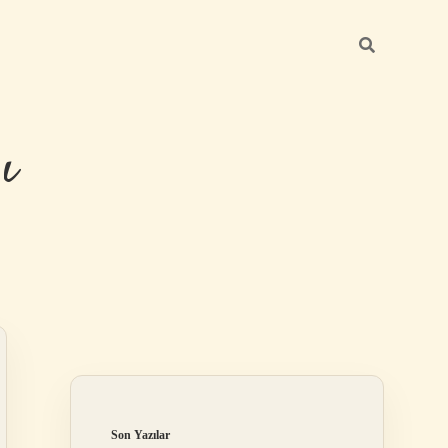
ı
Sidebar
betexper güncel
Son Yazılar