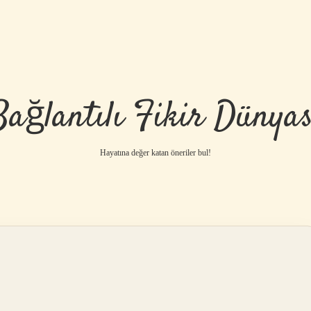
Bağlantılı Fikir Dünyas
Hayatına değer katan öneriler bul!