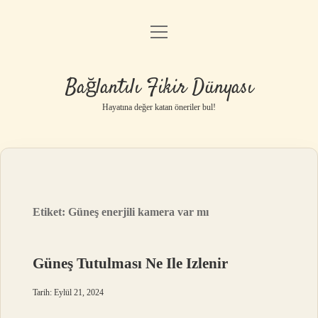
menüyü
Anasayfa
aç
Gizlilik Politikası
Bağlantılı Fikir Dünyası
Yasal Uyarı
Hayatına değer katan öneriler bul!
Hakkımızda
Etiket:
Güneş enerjili kamera var mı
Güneş Tutulması Ne Ile Izlenir
Tarih: Eylül 21, 2024