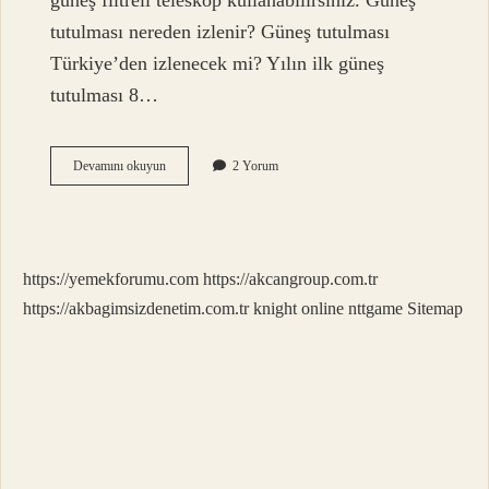
güneş filtreli teleskop kullanabilirsiniz. Güneş
tutulması nereden izlenir? Güneş tutulması
Türkiye’den izlenecek mi? Yılın ilk güneş
tutulması 8…
Güneş
Devamını okuyun
2 Yorum
Tutulması
Ne
Ile
Izlenir
https://yemekforumu.com
https://akcangroup.com.tr
https://akbagimsizdenetim.com.tr
knight online
nttgame
Sitemap